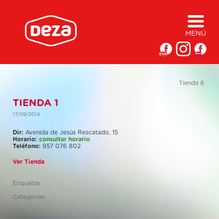
MENÚ
Tienda 6
TIENDA 1
17/09/2014
Dir:
Avenida de Jesús Rescatado, 15
Horario:
consultar horario
Teléfono:
957 076 802
Ver Tienda
Etiquetas:
Categorías: