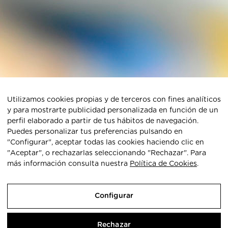
Utilizamos cookies propias y de terceros con fines analíticos
y para mostrarte publicidad personalizada en función de un
perfil elaborado a partir de tus hábitos de navegación.
Puedes personalizar tus preferencias pulsando en
Share this...
"Configurar", aceptar todas las cookies haciendo clic en
"Aceptar", o rechazarlas seleccionando "Rechazar". Para
más información consulta nuestra
Política de Cookies
.
Aviso legal
|
Política de cookies
|
Política de privacidad
|
Configurar
Subvenciones
|
Mapa web
|
7 agosto 2026
DEZA
Rechazar