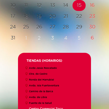
10
11
12
13
14
15
16
17
18
19
20
21
22
23
24
25
26
27
28
29
30
31
1
2
3
4
5
6
TIENDAS (HORARIOS)
Avda Jesús Rescatado
Ctra. de Castro
Ronda del Marrubial
Avda. Isla Fuerteventura
Camino de la Barca
Avda. de Libia
Fuente de la Salud
Centro Comercial Zoco