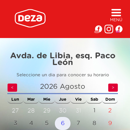
MENÚ
Avda. de Libia, esq. Paco
León
Seleccione un dia para conocer su horario
2026
Agosto
<
>
Lun
Mar
Mie
Jue
Vie
Sab
Dom
27
28
29
30
31
1
2
3
4
5
6
7
8
9