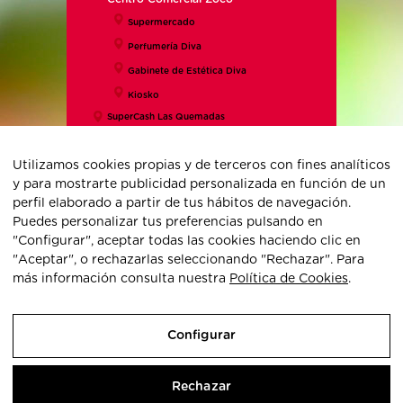
Supermercado
Perfumería Diva
Gabinete de Estética Diva
Kiosko
SuperCash Las Quemadas
SuperCash Sector Sur
Utilizamos cookies propias y de terceros con fines analíticos
y para mostrarte publicidad personalizada en función de un
perfil elaborado a partir de tus hábitos de navegación.
Puedes personalizar tus preferencias pulsando en
Share this...
"Configurar", aceptar todas las cookies haciendo clic en
"Aceptar", o rechazarlas seleccionando "Rechazar". Para
más información consulta nuestra
Política de Cookies
.
Aviso legal
|
Política de cookies
|
Política de privacidad
|
Configurar
Subvenciones
|
Mapa web
|
6 agosto 2026
DEZA
Rechazar
Gabriel Ramos Bejarano parc. 116