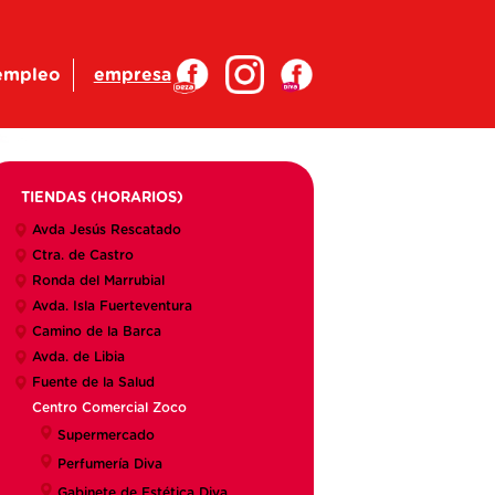
empleo
empresa
TIENDAS (HORARIOS)
Avda Jesús Rescatado
Ctra. de Castro
Ronda del Marrubial
Avda. Isla Fuerteventura
Camino de la Barca
Avda. de Libia
Fuente de la Salud
Centro Comercial Zoco
Supermercado
Perfumería Diva
Gabinete de Estética Diva