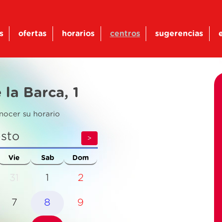
s
ofertas
horarios
centros
sugerencias
la Barca, 1
nocer su horario
sto
>
Vie
Sab
Dom
31
1
2
7
8
9