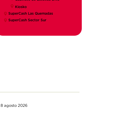
Kiosko
SuperCash Las Quemadas
SuperCash Sector Sur
|
8 agosto 2026