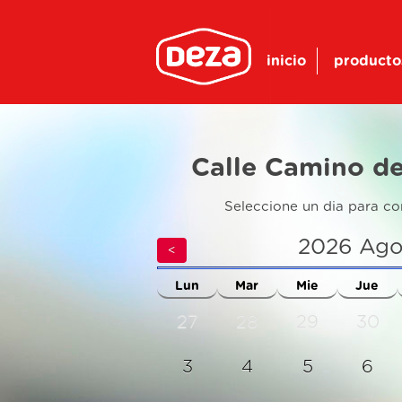
inicio
producto
Calle Camino de 
Seleccione un dia para co
2026
Ago
<
Lun
Mar
Mie
Jue
27
28
29
30
3
4
5
6