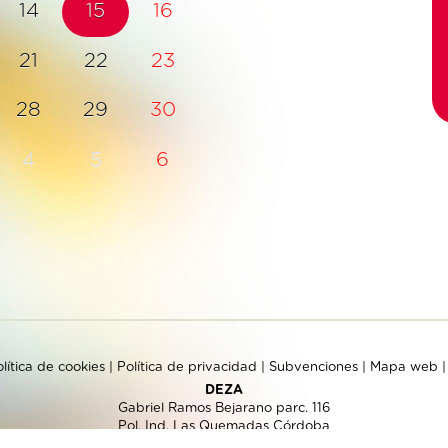
14
15
16
21
22
23
28
29
30
4
5
6
lítica de cookies
|
Política de privacidad
|
Subvenciones
|
Mapa web
DEZA
Gabriel Ramos Bejarano parc. 116
Pol. Ind. Las Quemadas Córdoba
957 325 994