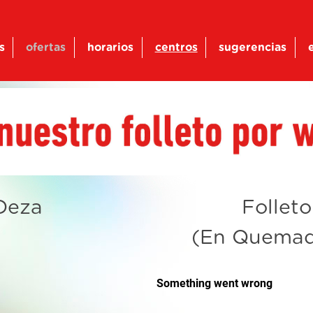
s
ofertas
horarios
centros
sugerencias
 Deza
Follet
(En Quemada