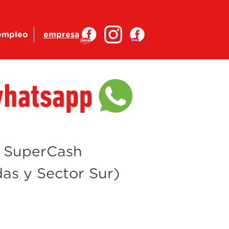
empleo
empresa
o SuperCash
s y Sector Sur)