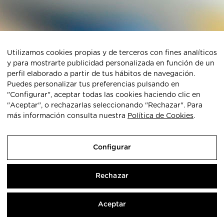
Utilizamos cookies propias y de terceros con fines analíticos
Share this...
y para mostrarte publicidad personalizada en función de un
perfil elaborado a partir de tus hábitos de navegación.
Puedes personalizar tus preferencias pulsando en
"Configurar", aceptar todas las cookies haciendo clic en
"Aceptar", o rechazarlas seleccionando "Rechazar". Para
más información consulta nuestra
Política de Cookies
.
Aviso legal
|
Política de cookies
|
Política de privacidad
|
Subvenciones
|
Mapa web
|
6 agosto 2026
Configurar
DEZA
Gabriel Ramos Bejarano parc. 116
Pol. Ind. Las Quemadas Córdoba
957 325 994
Rechazar
Aceptar